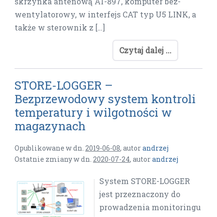
skrzynka antenową AT-897, komputer bez-
wentylatorowy, w interfejs CAT typ U5 LINK, a
także w sterownik z […]
Czytaj dalej ...
STORE-LOGGER –
Bezprzewodowy system kontroli
temperatury i wilgotności w
magazynach
Opublikowane w dn.
2019-06-08
,
autor
andrzej
Ostatnie zmiany w dn.
2020-07-24
,
autor
andrzej
System STORE-LOGGER
jest przeznaczony do
prowadzenia monitoringu