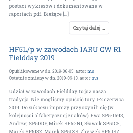
postaci wykresów i dokumentowane w
raportach pdf. Bieżące […]
Czytaj dalej ...
HF5L/p w zawodach IARU CW R1
Fieldday 2019
Opublikowane w dn.
2019-06-05
,
autor
ms
Ostatnie zmiany w dn.
2019-06-13
,
autor
ms
Udział w zawodach Fieldday to już nasza
tradycja. Nie mogliśmy opuścić tury 1-2 czerwca
2019. Do sukcesu imprezy przyczynili się (w
kolejności alfabetycznej znaków): Ewa SP5-1593,
Andrzej SP5DDF, Mirek SP5GNI, Sławek SP5ICS,
Marek SP5ISZ, Marek SP5IXS, Zbyszek SP5JSZ,