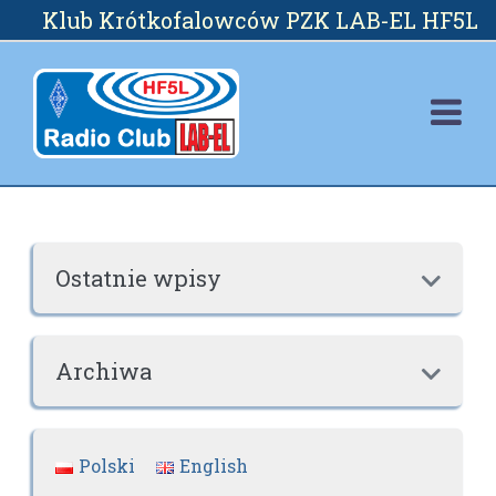
Skip
Klub Krótkofalowców PZK LAB-EL HF5L
to
content
Ostatnie wpisy

Archiwa

Polski
English