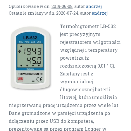
Opublikowane w dn.
2019-06-08
,
autor
andrzej
Ostatnie zmiany w dn.
2020-07-24
,
autor
andrzej
Termohigrometr LB-532
jest precyzyjnym
rejestratorem wilgotności
względnej i temperatury
powietrza (z
rozdzielczością 0,01 ° C).
Zasilany jest z
wymienialnej
długowiecznej baterii
litowej, która umożliwia
nieprzerwaną pracę urządzenia przez wiele lat.
Dane gromadzone w pamięci urządzenia po
dołączeniu przez USB do komputera,
prezentowane są przez program Logger w