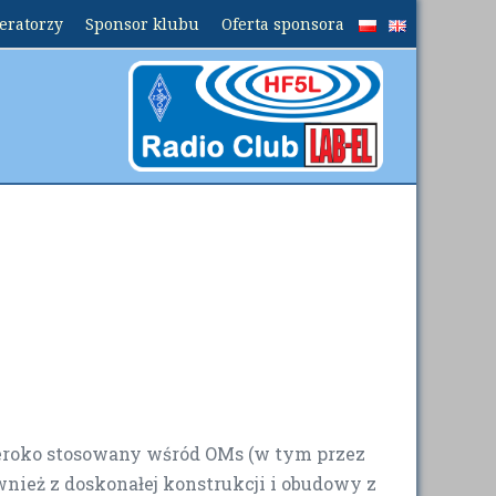
peratorzy
Sponsor klubu
Oferta sponsora
zeroko stosowany wśród OMs (w tym przez
ównież z doskonałej konstrukcji i obudowy z