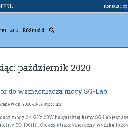
HF5L
Kontakt i o
mentarz
Różności
iąc:
październik 2020
or do wzmacniacza mocy SG-Lab
wane w dn.
2020-10-13
,
autor
ms
acz mocy 2,4 GHz 20W bułgarskiej firmy SG-Lab jest s
telity QO-100) [1]. Oprócz atrakcyjnej ceny wynika to r