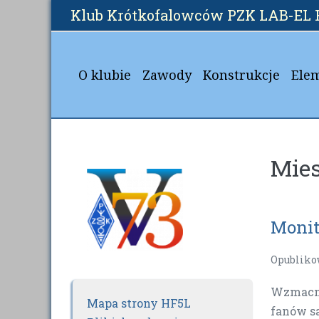
Skip
Klub Krótkofalowców PZK LAB-EL 
to
content
O klubie
Zawody
Konstrukcje
Ele
Mies
Monit
Opubliko
Wzmacni
Mapa strony HF5L
fanów sa