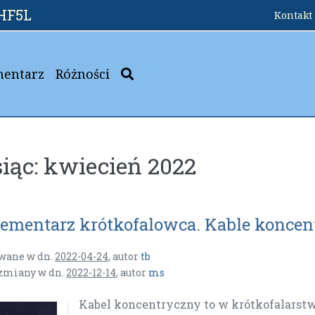
HF5L
Kontakt 
mentarz
Różności
iąc:
kwiecień 2022
lementarz krótkofalowca. Kable koncen
wane w dn.
2022-04-24
,
autor
tb
 zmiany w dn.
2022-12-14
,
autor
ms
Kabel koncentryczny to w krótkofalarstwi