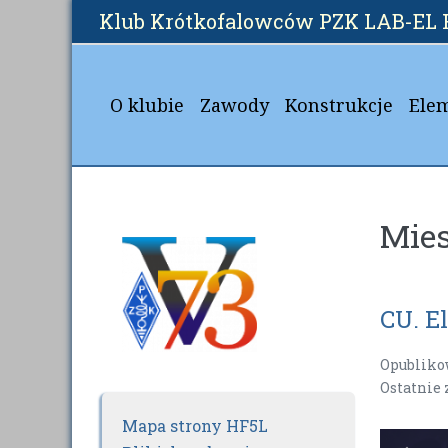
Skip
Klub Krótkofalowców PZK LAB-EL 
to
content
O klubie
Zawody
Konstrukcje
Ele
Mies
CU. E
Opubliko
Ostatnie
Mapa strony HF5L