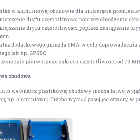
taż w aluminiowej obudowie dla uniknięcia promieni
iejszenie dryfu częstotliwości poprzez chłodzenie ukł
iejszenie dryfu częstotliwości poprzez zastąpienie or
5ppm
taż dodatkowego gniazda SMA w celu doprowadzenia z
iego jak np. GPSDO
szerzenie pierwotnego zakresu częstotliwości od 70 MH
owa obudowa
Pluto wewnątrz plastikowej obudowy można łatwo wyjąć
j, np. aluminiowej. Trzeba wyciąć pasujące otwory w prz