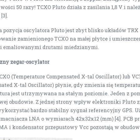
iwości 50 razy! TCXO Pluto działa z zasilania 1,8 V i n
[3].
 pozycja oscylatora Pluto jest zbyt blisko układów TR
wanie zamienionego TCXO na małej płytce i umieszczeni
i emaliowanymi drutami miedzianymi.
zny zegar-oscylator
CXO (Temperature Compensated X-tal Oscillator) lub VC
ted X-tal Oscillator) płynie, gdy zmienia się tempera
tura jest utrzymywana na stałym poziomie. Jeden z p
ej obudowie. Z jednej strony wpływ elektroniki Pluto 
ykorzystać bardzo stabilny sygnał referencyjny GPS. 
macniacza LNA o wymiarach 42x32x12 (mm) [4]. PCB prz
MA i kondensator przepustowy Vcc pozostają w obudowie