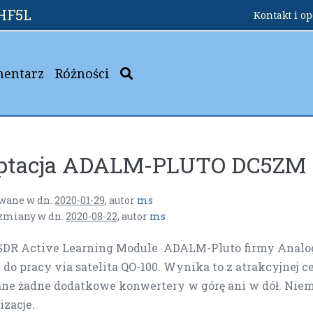
HF5L
Kontakt i o
mentarz
Różności
ptacja ADALM-PLUTO DC5ZM
wane w dn.
2020-01-29
,
autor
ms
 zmiany w dn.
2020-08-22
,
autor
ms
SDR Active Learning Module ADALM-Pluto firmy Analog
do pracy via satelita QO-100. Wynika to z atrakcyjnej ce
e żadne dodatkowe konwertery w górę ani w dół. Niemn
zacje.