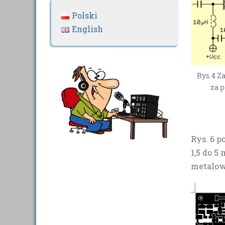
Polski
English
Rys.4 Z
za 
Rys. 6 
1,5 do 5
metalow