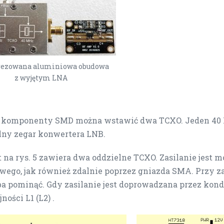
Frezowana aluminiowa obudowa
z wyjętym LNA
c komponenty SMD można wstawić dwa TCXO. Jeden 40 MH
alny zegar konwertera LNB.
 na rys. 5 zawiera dwa oddzielne TCXO. Zasilanie jest
wego, jak również zdalnie poprzez gniazda SMA. Przy z
ba pominąć. Gdy zasilanie jest doprowadzana przez kon
ności L1 (L2) .