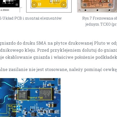
.6 Układ PCB i montaż elementów
Rys.7 Frezowana o
jednym TCXO (pr
gniazdo do druku SMA na płytce drukowanej Pluto w o
dnikowego kleju. Przed przyklejeniem dolutuj do gnia
uje okablowanie gniazda i właściwe położenie podkłade
alne zasilanie nie jest stosowane, należy pominąć cewkę