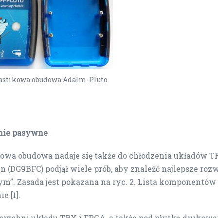
lastikowa obudowa Adalm-Pluto
nie pasywne
wa obudowa nadaje się także do chłodzenia układów TRX
n (DG9BFC) podjął wiele prób, aby znaleźć najlepsze roz
”. Zasada jest pokazana na ryc. 2. Lista komponentów i
e [1].
erzchni układu TRX i FPGA, a także pod płytką drukow