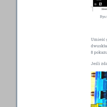
Rys
Umieść 
dwuskła
8 pokaz
Jeśli zd