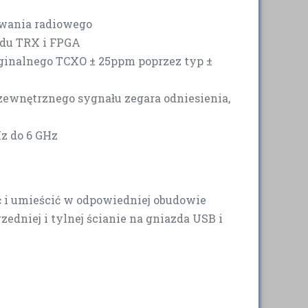
owania radiowego
adu TRX i FPGA
yginalnego TCXO ± 25ppm poprzez typ ±
ewnętrznego sygnału zegara odniesienia,
z do 6 GHz
 i umieścić w odpowiedniej obudowie
edniej i tylnej ścianie na gniazda USB i