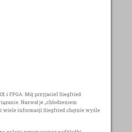
 i FPGA. Mój przyjaciel Siegfried
wiązanie. Nazwał je „chłodzeniem
 wiele informacji Siegfried chętnie wyśle
aną należy przymocować podkładki