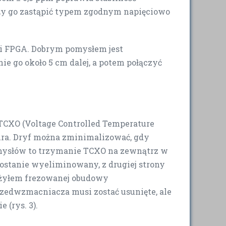
ależy go zastąpić typem zgodnym napięciowo
X i FPGA. Dobrym pomysłem jest
e go około 5 cm dalej, a potem połączyć
TCXO (Voltage Controlled Temperature
tura. Dryf można zminimalizować, gdy
omysłów to trzymanie TCXO na zewnątrz w
zostanie wyeliminowany, z drugiej strony
Użyłem frezowanej obudowy
edwzmacniacza musi zostać usunięte, ale
 (rys. 3).