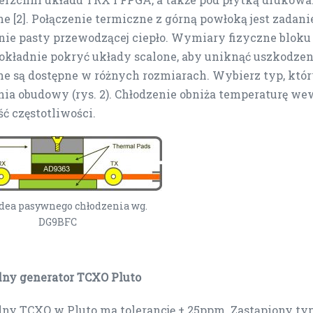
e [2]. Połączenie termiczne z górną powłoką jest zadan
nie pasty przewodzącej ciepło. Wymiary fizyczne blok
okładnie pokryć układy scalone, aby uniknąć uszkodzen
e są dostępne w różnych rozmiarach. Wybierz typ, któr
ia obudowy (rys. 2). Chłodzenie obniża temperaturę w
ść częstotliwości.
Idea pasywnego chłodzenia wg.
DG9BFC
lny generator
TCXO
Pluto
lny TCXO w Pluto ma tolerancję ± 25ppm. Zastąpiony typ