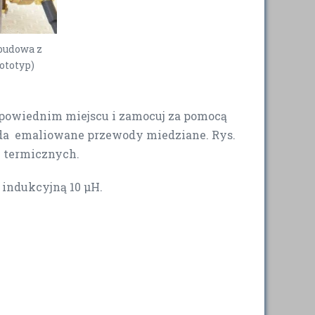
budowa z
ototyp)
dpowiednim miejscu i zamocuj za pomocą
zda emaliowane przewody miedziane. Rys.
k termicznych.
 indukcyjną 10 µH.