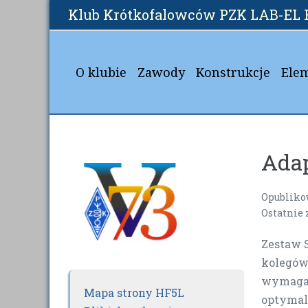
Skip
Klub Krótkofalowców PZK LAB-EL 
to
content
O klubie
Zawody
Konstrukcje
Ele
Ada
Opubliko
Ostatnie
Zestaw 
kolegów 
wymagan
Mapa strony HF5L
optymali