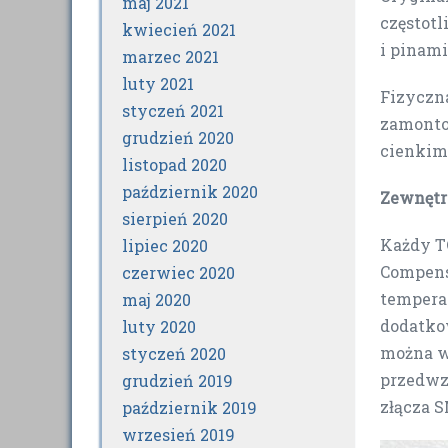
maj 2021
częstotl
kwiecień 2021
i pinami 
marzec 2021
luty 2021
Fizyczna
styczeń 2021
zamonto
grudzień 2020
cienkim
listopad 2020
październik 2020
Zewnętr
sierpień 2020
Każdy T
lipiec 2020
Compensa
czerwiec 2020
tempera
maj 2020
dodatkow
luty 2020
można w
styczeń 2020
przedwz
grudzień 2019
złącza S
październik 2019
wrzesień 2019