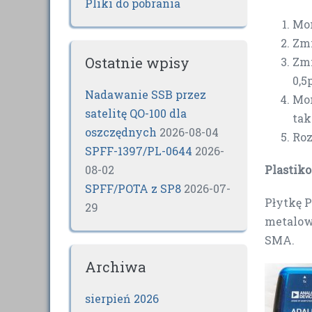
Pliki do pobrania
Mon
Zmn
Ostatnie wpisy
Zmn
0,
Nadawanie SSB przez
Mon
satelitę QO-100 dla
tak
oszczędnych
2026-08-04
Roz
SPFF-1397/PL-0644
2026-
Plastik
08-02
SPFF/POTA z SP8
2026-07-
Płytkę 
29
metalowe
SMA.
Archiwa
sierpień 2026