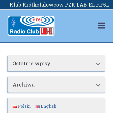
Skip
Klub Krótkofalowców PZK LAB-EL HF5L
to
content
Ostatnie wpisy

Archiwa

Polski
English