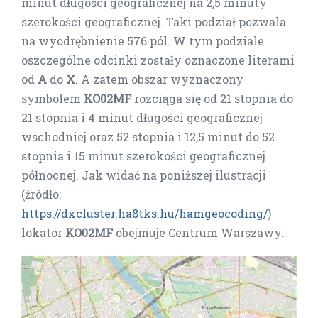
minut długości geograficznej na 2,5 minuty
szerokości geograficznej. Taki podział pozwala
na wyodrębnienie 576 pól. W tym podziale
oszczególne odcinki zostały oznaczone literami
od
A
do
X
. A zatem obszar wyznaczony
symbolem
KO02MF
rozciąga się od 21 stopnia do
21 stopnia i 4 minut długości geograficznej
wschodniej oraz 52 stopnia i 12,5 minut do 52
stopnia i 15 minut szerokości geograficznej
północnej. Jak widać na poniższej ilustracji
(źródło:
https://dxcluster.ha8tks.hu/hamgeocoding/
)
lokator
KO02MF
obejmuje Centrum Warszawy.