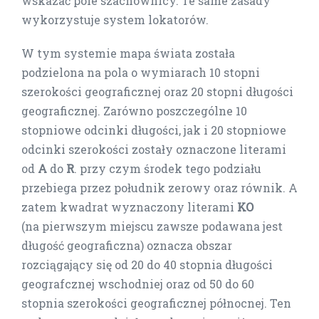
wskazać pole szachownicy. Te same zasady
wykorzystuje system lokatorów.
W tym systemie mapa świata została
podzielona na pola o wymiarach 10 stopni
szerokości geograficznej oraz 20 stopni długości
geograficznej. Zarówno poszczególne 10
stopniowe odcinki długości, jak i 20 stopniowe
odcinki szerokości zostały oznaczone literami
od
A
do
R
. przy czym środek tego podziału
przebiega przez południk zerowy oraz równik. A
zatem kwadrat wyznaczony literami
KO
(na pierwszym miejscu zawsze podawana jest
długość geograficzna) oznacza obszar
rozciągający się od 20 do 40 stopnia długości
geografcznej wschodniej oraz od 50 do 60
stopnia szerokości geograficznej północnej. Ten