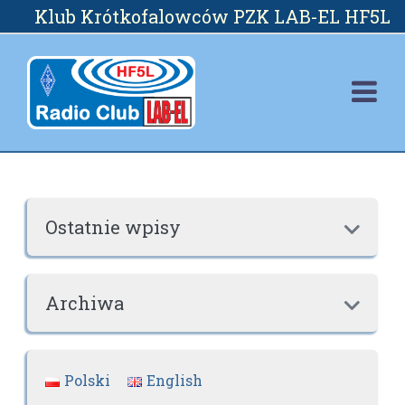
Skip
Klub Krótkofalowców PZK LAB-EL HF5L
to
content
Ostatnie wpisy

Archiwa

Polski
English