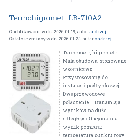
Termohigrometr LB-710A2
Opublikowane w dn.
2026-01-19
,
autor
andrzej
Ostatnie zmiany w dn.
2026-01-23
,
autor
andrzej
Termometr, higrometr
Mała obudowa, stonowane
wzornictwo
Przystosowany do
instalacji podtynkowej
Dwuprzewodowe
połączenie – transmisja
wyników na duże
odległości Opcjonalnie
wynik pomiaru:
temperatura punktu rosy