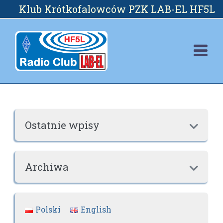
Skip
Klub Krótkofalowców PZK LAB-EL HF5L
to
content
Ostatnie wpisy

Archiwa

Polski
English