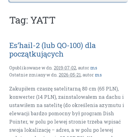
Tag:
YATT
Es’hail-2 (lub QO-100) dla
początkujących
Opublikowane w dn.
2019-07-02
,
autor
ms
Ostatnie zmiany w dn.
2026-05-21
,
autor
ms
Zakupiłem czaszę satelitarną 80 cm (65 PLN),
konwerter (14 PLN), zainstalowałem na dachu i
ustawiłem na satelitę (do określenia azymutu i
elewacji bardzo pomocny był program Dish
Pointer, w polu po lewej stronie trzeba wpisać
swoja lokalizację – adres, a w polu po lewej