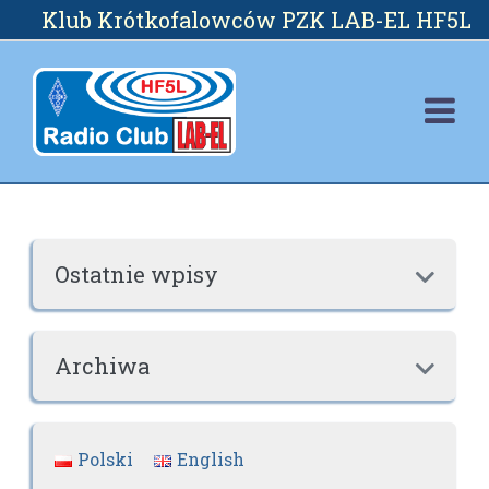
Skip
Klub Krótkofalowców PZK LAB-EL HF5L
to
content
Ostatnie wpisy

Archiwa

Polski
English