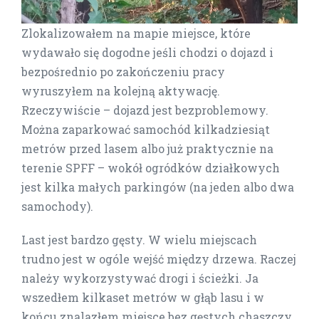
Zlokalizowałem na mapie miejsce, które
wydawało się dogodne jeśli chodzi o dojazd i
bezpośrednio po zakończeniu pracy
wyruszyłem na kolejną aktywację.
Rzeczywiście – dojazd jest bezproblemowy.
Można zaparkować samochód kilkadziesiąt
metrów przed lasem albo już praktycznie na
terenie SPFF – wokół ogródków działkowych
jest kilka małych parkingów (na jeden albo dwa
samochody).
Last jest bardzo gęsty. W wielu miejscach
trudno jest w ogóle wejść między drzewa. Raczej
należy wykorzystywać drogi i ścieżki. Ja
wszedłem kilkaset metrów w głąb lasu i w
końcu znalazłem miejsce bez gęstych chaszczy,