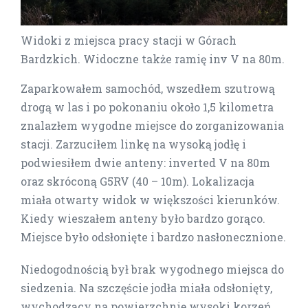
Widoki z miejsca pracy stacji w Górach
Bardzkich. Widoczne także ramię inv V na 80m.
Zaparkowałem samochód, wszedłem szutrową
drogą w las i po pokonaniu około 1,5 kilometra
znalazłem wygodne miejsce do zorganizowania
stacji. Zarzuciłem linkę na wysoką jodłę i
podwiesiłem dwie anteny: inverted V na 80m
oraz skróconą G5RV (40 – 10m). Lokalizacja
miała otwarty widok w większości kierunków.
Kiedy wieszałem anteny było bardzo gorąco.
Miejsce było odsłonięte i bardzo nasłonecznione.
Niedogodnością był brak wygodnego miejsca do
siedzenia. Na szczęście jodła miała odsłonięty,
wychodzący na powierzchnię wysoki korzeń,