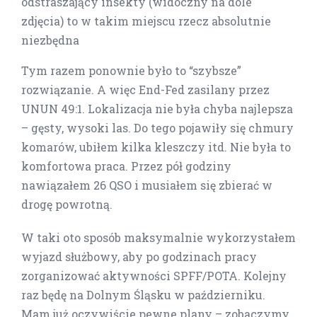
odstraszający insekty (widoczny na dole
zdjęcia) to w takim miejscu rzecz absolutnie
niezbędna
Tym razem ponownie było to “szybsze”
rozwiązanie. A więc End-Fed zasilany przez
UNUN 49:1. Lokalizacja nie była chyba najlepsza
– gęsty, wysoki las. Do tego pojawiły się chmury
komarów, ubiłem kilka kleszczy itd. Nie była to
komfortowa praca. Przez pół godziny
nawiązałem 26 QSO i musiałem się zbierać w
drogę powrotną.
W taki oto sposób maksymalnie wykorzystałem
wyjazd służbowy, aby po godzinach pracy
zorganizować aktywności SPFF/POTA. Kolejny
raz będę na Dolnym Śląsku w październiku.
Mam już oczywiście pewne plany – zobaczymy,