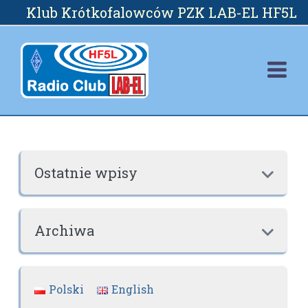
Skip
Klub Krótkofalowców PZK LAB-EL HF5L
to
content
Ostatnie wpisy

Archiwa

Polski
English