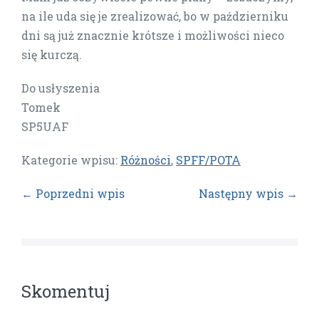
na ile uda się je zrealizować, bo w październiku
dni są już znacznie krótsze i możliwości nieco
się kurczą.
Do usłyszenia
Tomek
SP5UAF
Kategorie wpisu:
Różności
,
SPFF/POTA
← Poprzedni wpis
Następny wpis →
Skomentuj