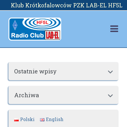
Skip
Klub Krótkofalowców PZK LAB-EL HF5L
to
content
Ostatnie wpisy

Archiwa

Polski
English