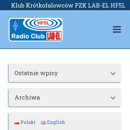
Skip
Klub Krótkofalowców PZK LAB-EL HF5L
to
content
Ostatnie wpisy

Archiwa

Polski
English