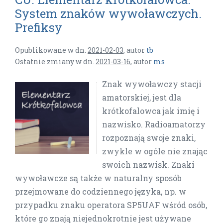
System znaków wywoławczych.
Prefiksy
Opublikowane w dn.
2021-02-03
,
autor
tb
Ostatnie zmiany w dn.
2021-03-16
,
autor
ms
Znak wywoławczy stacji
amatorskiej, jest dla
krótkofalowca jak imię i
nazwisko. Radioamatorzy
rozpoznają swoje znaki,
zwykle w ogóle nie znając
swoich nazwisk. Znaki
wywoławcze są także w naturalny sposób
przejmowane do codziennego języka, np. w
przypadku znaku operatora SP5UAF wśród osób,
które go znają niejednokrotnie jest używane