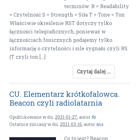
terminów: R = Readability
= Czytelność S = Strength = Siła T = Tone = Ton
Właściwie określenie RST dotyczy tylko
łączności telegraficznych, ponieważ w
łącznościach fonicznych podajemy tylko
informację o czytelności i sile sygnału czyli RS
(T czyli ton […]
Czytaj dalej ...
CU. Elementarz krótkofalowca.
Beacon czyli radiolatarnia
Opublikowane w dn.
2021-01-27
,
autor
tb
Ostatnie zmiany w dn.
2021-03-16
,
autor
ms
Co to jest? Beacon,