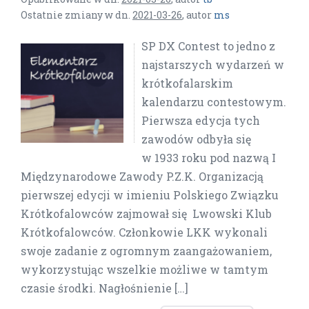
Ostatnie zmiany w dn.
2021-03-26
,
autor
ms
SP DX Contest to jedno z
najstarszych wydarzeń w
krótkofalarskim
kalendarzu contestowym.
Pierwsza edycja tych
zawodów odbyła się
w 1933 roku pod nazwą I
Międzynarodowe Zawody P.Z.K. Organizacją
pierwszej edycji w imieniu Polskiego Związku
Krótkofalowców zajmował się Lwowski Klub
Krótkofalowców. Członkowie LKK wykonali
swoje zadanie z ogromnym zaangażowaniem,
wykorzystując wszelkie możliwe w tamtym
czasie środki. Nagłośnienie […]