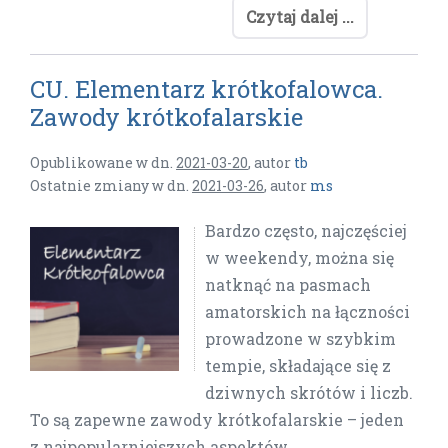
Czytaj dalej ...
CU. Elementarz krótkofalowca.
Zawody krótkofalarskie
Opublikowane w dn.
2021-03-20
,
autor
tb
Ostatnie zmiany w dn.
2021-03-26
,
autor
ms
Bardzo często, najczęściej
w weekendy, można się
natknąć na pasmach
amatorskich na łączności
prowadzone w szybkim
tempie, składające się z
dziwnych skrótów i liczb.
To są zapewne zawody krótkofalarskie – jeden
z najpopularniejszych aspektów